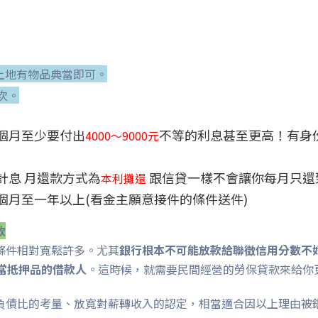
有土地有物品典當即可。
次。
個月至少要付出
不等的利息甚至更高！有身
4000～9000元
計息 月還款方式為
跟信貸一樣不會讓你每月只還
本利攤還
個月至一年以上(看金主願意接件的條件送件)
款
條件相對寬鬆許多。尤其
銀行根本不可能放款給聯徵信用分數不
當抵押品的借款人
。這時候，就需要民間經營的
勞保貸款
來給你
負債比的考量、放寬對薪轉收入的認定，相當適合因以上理由被