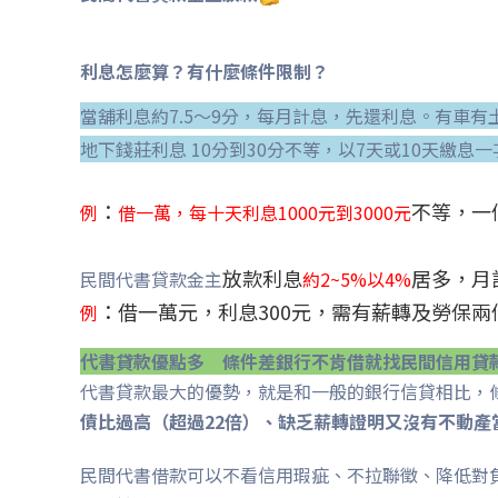
利息怎麼算？有什麼條件限制？
當舖利息約7.5～9分，每月計息，先還利息。有車
地下錢莊利息 10分到30分不等，以7天或10天繳息一
：
不等，一
例
借一萬，每十天利息1000元到3000元
放款利息
居多，月
民間代書貸款金主
約2~5%以4%
：借一萬元，利息300元，需有薪轉及勞保兩
例
代書貸款
優點多 條件差銀行不肯借就找民間
信用貸
代書貸款最大的優勢，就是和一般的銀行信貸相比，
債比過高（超過22倍）、缺乏薪轉證明又沒有
不動產
民間代書借款可以不看信用瑕疵、不拉聯徵、降低對